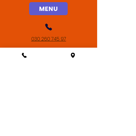
MENU
030 260 745 97
info.gegenueber@gmail.com
Straßmannstraße 31
10249
Berlin